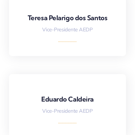
Teresa Pelarigo dos Santos
Teresa Pelarigo dos Santos
Vice-Presidente AEDP
Eduardo Caldeira
Eduardo Caldeira
Vice-Presidente AEDP