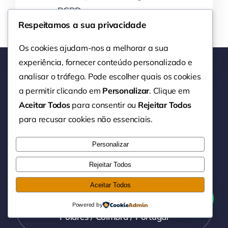
RGPD
Respeitamos a sua privacidade
Os cookies ajudam-nos a melhorar a sua
experiência, fornecer conteúdo personalizado e
analisar o tráfego. Pode escolher quais os cookies
a permitir clicando em
Personalizar
. Clique em
Aceitar Todos
para consentir ou
Rejeitar Todos
para recusar cookies não essenciais.
Personalizar
Rejeitar Todos
Aceitar Todos
Rua Dr. Augusto Duarte Henriques
Simões, nº2 / 3350-159 Vila Nova de
Powered by
Poiares / Coimbra / Portugal