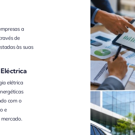
 empresas a
través de
justadas às suas
Eléctrica
ia elétrica
nergéticas
ando com o
o e
o mercado.