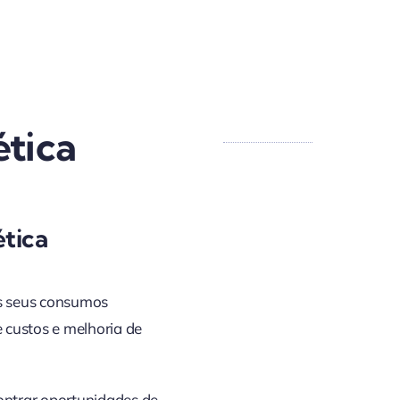
ética
ética
s seus consumos
e custos e melhoria de
ontrar oportunidades de