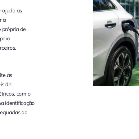
r ajuda as
r a
 própria de
poio
ceiros.
ite às
is de
étricos, com o
na identificação
dequadas ao