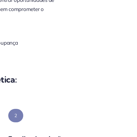
, sem comprometer o
poupança
tica:
2